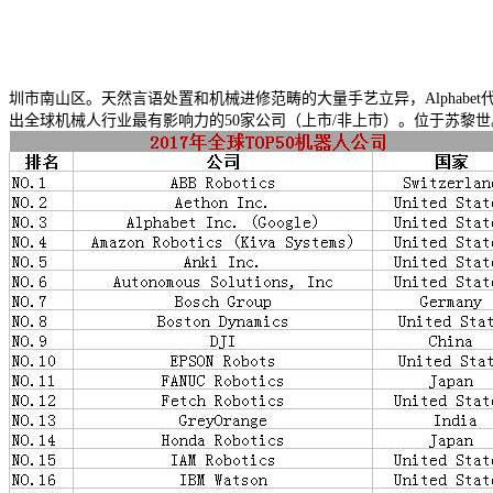
圳市南山区。天然言语处置和机械进修范畴的大量手艺立异，Alphabet代
出全球机械人行业最有影响力的50家公司（上市/非上市）。位于苏黎世。iRobot于19