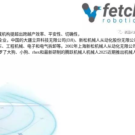
业或机构提超出跨越产效率、平安性、切确性，
的大疆立异科技无限公司(DJI)、新松机械人从动化股份无限公司（Siasun Ro
涵盖汽车、摩托车、工程机械、电子和电气拆卸等。2002年上海新松机械人从动
罗了大狗、小狗、rhex和最新研制的腾跃机械人机械人2025近期推出机