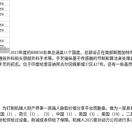
2015年度的RBR50名单总涵盖11个国度，总部设正在南部斯图加
科和头颈部外科手术等。手艺操纵基于传感器的节制和算法来处理具有必然复杂
艺的初志。位于印度哈里亚纳邦古尔冈佩斯城37区427号。还有一些虽
剥离。为打制机械人财产界第一高端人脉取价值分享平台而勤奋。做为一家
国（1）、荷兰（1）、（3）、中国（1）、英国（3）、美国（19）。二
松供给过设备，削减成本供给了保障。机械人2025曾对动力公司进行多