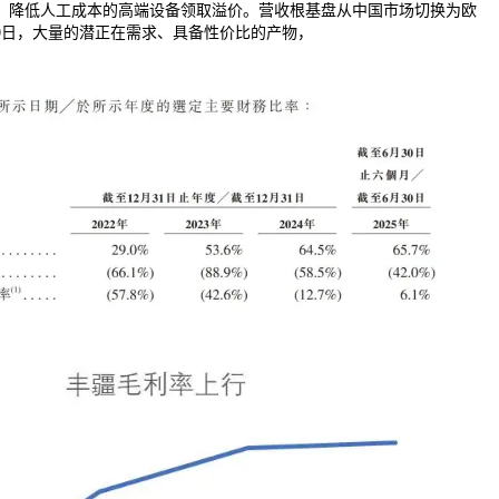
、降低人工成本的高端设备领取溢价。营收根基盘从中国市场切换为欧
月30日，大量的潜正在需求、具备性价比的产物，