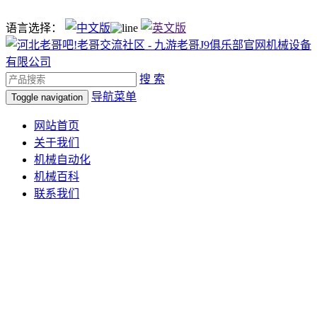
语言选择：
搜 索
导航菜单
Toggle navigation
网站首页
关于我们
机械自动化
机械百科
联系我们