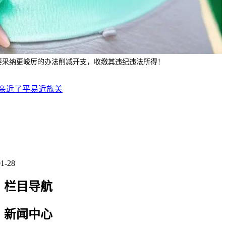
要采纳更峻厉的办法削减开支，收缴其违纪违法所得！
亲近了平易近族关
01-28
栏目导航
新闻中心