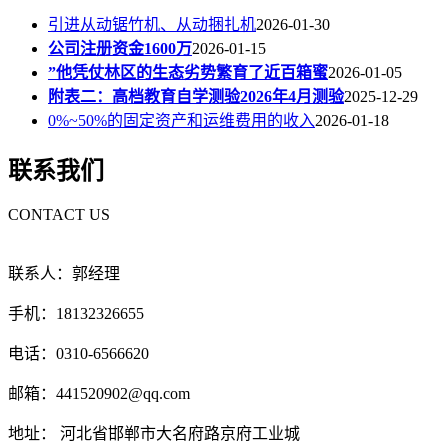
引进从动锯竹机、从动捆扎机
2026-01-30
公司注册资金1600万
2026-01-15
”他凭仗林区的生态劣势繁育了近百箱蜜
2026-01-05
附表二：高档教育自学测验2026年4月测验
2025-12-29
0%~50%的固定资产和运维费用的收入
2026-01-18
联系我们
CONTACT US
联系人：郭经理
手机：18132326655
电话：0310-6566620
邮箱：441520902@qq.com
地址： 河北省邯郸市大名府路京府工业城