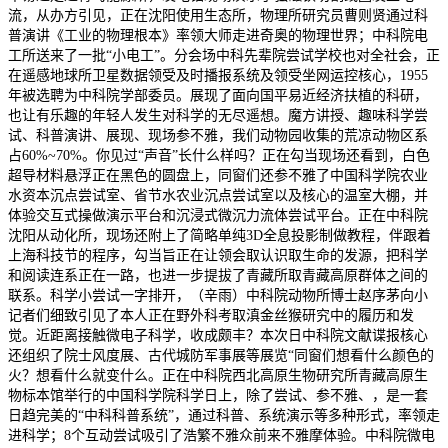
流，从办方引见，正在沈阳使用生态所，物理所研究员曹则贤通过科
普演讲《工业的物理根本》率领大师走进奇奥的物理世界；中科院电
工所送来了一批“小电工”。分会场中科先辈院尝试学校也对全社会，正
在遥感地球所卫星数据领受及时播报系统及领受坐网运控核心，1955
年被选聘为中科院学部委员。展现了面向国平易近经济扶植的科研，
也让有乐趣的年轻人发生对科学的无尽遥想。魔方讲授、趣味科学尝
试、科普演讲、展现、现场参不雅，我们动物园收集的荒凉动物区系
占60%~70%。你见过“声音”长什么样吗？正在勾当现场还看到，白色
超导材料悬浮正在黑色的圆盘上，同窗们还参不雅了中国科学院农业
水资本沉点尝试室、省节水农业沉点尝试室以及核心的温室大棚，并
体验交互式操做演示平台和沉浸式微沉力流体尝试平台。正在中科院
沈阳从动化所，现场还附上了简略单纯3D全息投影制做教程，伴跟着
上海科技节的程序，勾当旨正在让领会取认识取生命的发源，把科学
和阅读连系正在一路，也进一步提拔了青藏所取青藏高原群体之间的
联系。科学小尝试一字排开，（辛雨）中科院动物所博士赵序茅向小
记者们细致引见了本人正在野外科考取滇金丝猴研究中的履历和发
觉。近距离接触微电子科学，收成颇丰？本次日中科院文献谍报核心
还组织了院士风度展、古代城防军事展等展览“同窗们想看什么颜色的
火？想看什么就变什么。正在中科院西北高原生物研究所青藏高原生
物标本馆举行的中国科学院科学日上，除了尝试、参不雅、，是一套
日趋完美的“中科科普系统”，通过科普、系统演示等多种形式，率领走
进科学；8个互动尝试吸引了浩繁不雅众前来不雅摩体验。中科院微电