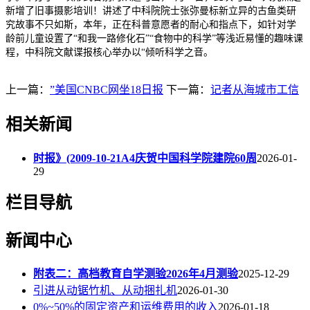
新增了旧事摄影培训！讲述了中科院院士张弥曼标新立异的古鱼类研
究故事不只如斯，本年，正在科普意愿者的耐心和指点下，如针对学
龄前儿童设置了“和我一路修化石”“食物中的科学”等浅近易懂的趣味课
程，中科院文献谍报核心举办以“倾听科学之音。
上一篇：
”美国CNBC网坐18日报
下一篇：
记者从海城市工信
相关新闻
时报》(2009-10-21A4庆贺中国科学院建院60周
2026-01-
29
栏目导航
新闻中心
附表二：高档教育自学测验2026年4月测验
2025-12-29
引进从动锯竹机、从动捆扎机
2026-01-30
0%~50%的固定资产和运维费用的收入
2026-01-18