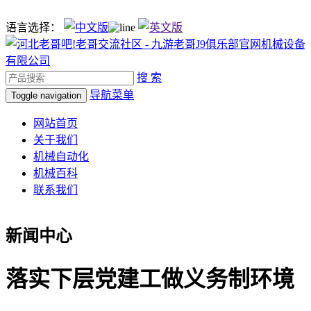
语言选择：
搜 索
导航菜单
Toggle navigation
网站首页
关于我们
机械自动化
机械百科
联系我们
新闻中心
落实下层党建工做义务制环境