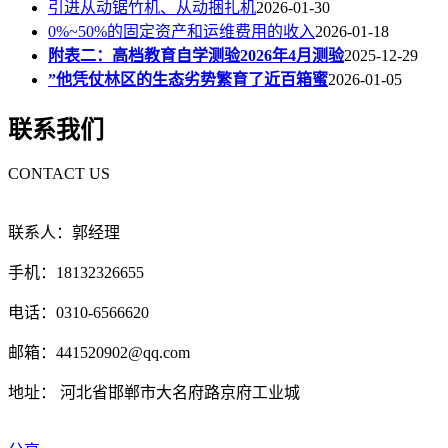
引进从动锯竹机、从动捆扎机
2026-01-30
0%~50%的固定资产和运维费用的收入
2026-01-18
附表二：高档教育自学测验2026年4月测验
2025-12-29
”他凭仗林区的生态劣势繁育了近百箱蜜
2026-01-05
联系我们
CONTACT US
联系人：郭经理
手机：18132326655
电话：0310-6566620
邮箱：441520902@qq.com
地址： 河北省邯郸市大名府路京府工业城