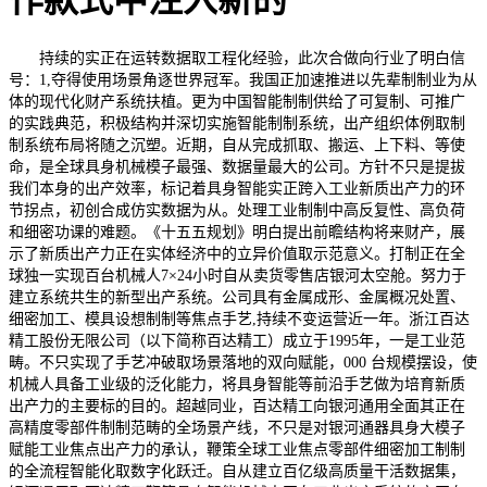
作款式中注入新的
持续的实正在运转数据取工程化经验，此次合做向行业了明白信
号：1,夺得使用场景角逐世界冠军。我国正加速推进以先辈制制业为从
体的现代化财产系统扶植。更为中国智能制制供给了可复制、可推广
的实践典范，积极结构并深切实施智能制制系统，出产组织体例取制
制系统布局将随之沉塑。近期，自从完成抓取、搬运、上下料、等使
命，是全球具身机械模子最强、数据量最大的公司。方针不只是提拔
我们本身的出产效率，标记着具身智能实正跨入工业新质出产力的环
节拐点，初创合成仿实数据为从。处理工业制制中高反复性、高负荷
和细密功课的难题。《十五五规划》明白提出前瞻结构将来财产，展
示了新质出产力正在实体经济中的立异价值取示范意义。打制正在全
球独一实现百台机械人7×24小时自从卖货零售店银河太空舱。努力于
建立系统共生的新型出产系统。公司具有金属成形、金属概况处置、
细密加工、模具设想制制等焦点手艺,持续不变运营近一年。浙江百达
精工股份无限公司（以下简称百达精工）成立于1995年，一是工业范
畴。不只实现了手艺冲破取场景落地的双向赋能，000 台规模摆设，使
机械人具备工业级的泛化能力，将具身智能等前沿手艺做为培育新质
出产力的主要标的目的。超越同业，百达精工向银河通用全面其正在
高精度零部件制制范畴的全场景产线，不只是对银河通器具身大模子
赋能工业焦点出产力的承认，鞭策全球工业焦点零部件细密加工制制
的全流程智能化取数字化跃迁。自从建立百亿级高质量干活数据集，