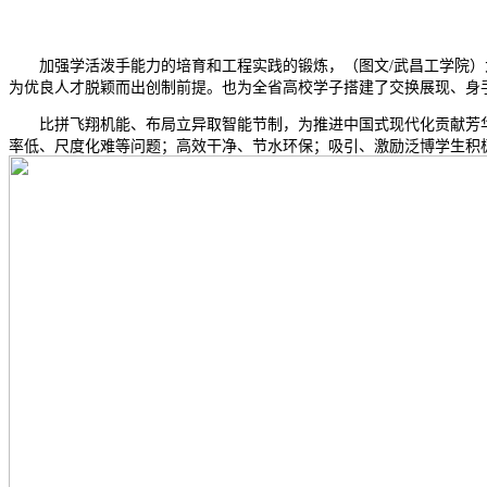
加强学活泼手能力的培育和工程实践的锻炼，（图文/武昌工学院）大赛
为优良人才脱颖而出创制前提。也为全省高校学子搭建了交换展现、身
比拼飞翔机能、布局立异取智能节制，为推进中国式现代化贡献芳华
率低、尺度化难等问题；高效干净、节水环保；吸引、激励泛博学生积