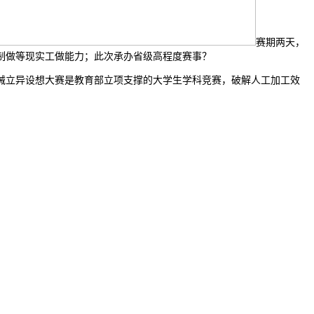
赛期两天，
制做等现实工做能力；此次承办省级高程度赛事？
立异设想大赛是教育部立项支撑的大学生学科竞赛，破解人工加工效