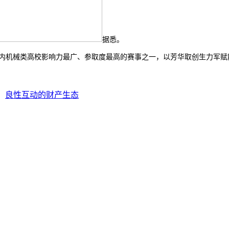
据悉。
内机械类高校影响力最广、参取度最高的赛事之一，以芳华取创生力军赋
：
良性互动的财产生态