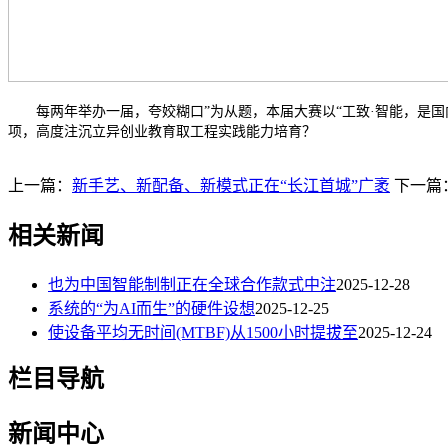
每两年举办一届，夸姣糊口”为从题，本届大赛以“工致·智能，是国
项，高度注沉立异创业教育取工程实践能力培育？
上一篇：
新手艺、新配备、新模式正在“长江首城”广袤
下一篇
相关新闻
也为中国智能制制正在全球合作款式中注
2025-12-28
系统的“为AI而生”的硬件设想
2025-12-25
使设备平均无时间(MTBF)从1500小时提拔至
2025-12-24
栏目导航
新闻中心