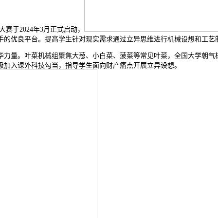
于2024年3月正式启动，
手的优良平台。提高学生针对现实需求通过立异思维进行机械设想和工艺
力量。叶菜机械组聚焦大葱、小白菜、菠菜等常见叶菜，全国大学朝气械
极加入课外科技勾当，指导学生面向财产痛点开展立异设想。