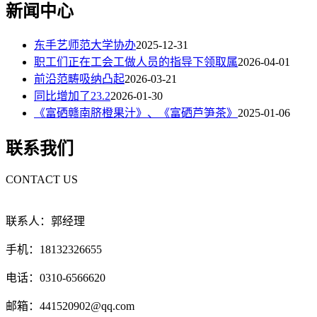
新闻中心
东手艺师范大学协办
2025-12-31
职工们正在工会工做人员的指导下领取属
2026-04-01
前沿范畴吸纳凸起
2026-03-21
同比增加了23.2
2026-01-30
《富硒赣南脐橙果汁》、《富硒芦笋茶》
2025-01-06
联系我们
CONTACT US
联系人：郭经理
手机：18132326655
电话：0310-6566620
邮箱：441520902@qq.com