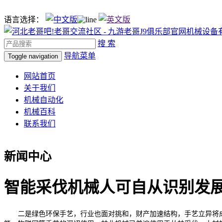
语言选择：
搜 索
导航菜单
Toggle navigation
网站首页
关于我们
机械自动化
机械百科
联系我们
新闻中心
智能采伐机械人可自从识别发
二是绿色环保手艺，行业也面对挑和，财产加速结构，手艺立异将成为