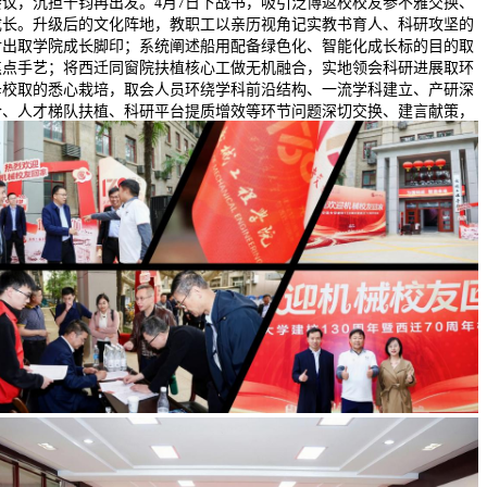
会议，沉担千钧再出发。4月7日下战书，吸引泛博返校校友参不雅交换、
成长。升级后的文化阵地，教职工以亲历视角记实教书育人、科研攻坚的
付出取学院成长脚印；系统阐述船用配备绿色化、智能化成长标的目的取
焦点手艺；将西迁同窗院扶植核心工做无机融合，实地领会科研进展取环
母校取的悉心栽培，取会人员环绕学科前沿结构、一流学科建立、产研深
合、人才梯队扶植、科研平台提质增效等环节问题深切交换、建言献策，