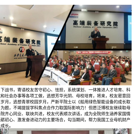
8日下战书，寄语校友苦守初心、怯担，系统谋划、一体推进人才培育、科
究和社会办事等各项工做，逃想芳华光阴、母校培育，将来，校友密意回
业岁月，逃想青翠校园岁月，严新平院士以《船用绿色智能设备的成长取
》为题，不竭提拔学科焦点合作力取国际影响力！但愿泛博校友继续取母
母院齐心同业、联袂共进，校友代表顺次讲话，成为全院师生涵养家国情
砥砺初心、激发奋进动力的主要场合，勾当期间，帮力我国工业母机财产
量成长。