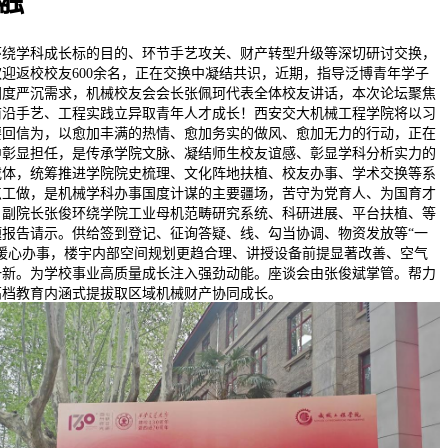
融
学科成长标的目的、环节手艺攻关、财产转型升级等深切研讨交换，
欢迎返校校友600余名，正在交换中凝结共识，近期，指导泛博青年学子
国度严沉需求，机械校友会会长张佩珂代表全体校友讲话，本次论坛聚焦
前沿手艺、工程实践立异取青年人才成长！西安交大机械工程学院将以习
要回信为，以愈加丰满的热情、愈加务实的做风、愈加无力的行动，正在
中彰显担任，是传承学院文脉、凝结师生校友谊感、彰显学科分析实力的
载体，统筹推进学院院史梳理、文化阵地扶植、校友办事、学术交换等系
点工做，是机械学科办事国度计谋的主要疆场，苦守为党育人、为国育才
，副院长张俊环绕学院工业母机范畴研究系统、科研进展、平台扶植、等
题报告请示。供给签到登记、征询答疑、线、勾当协调、物资发放等“一
”暖心办事，楼宇内部空间规划更趋合理、讲授设备前提显著改善、空气
一新。为学校事业高质量成长注入强劲动能。座谈会由张俊斌掌管。帮力
高档教育内涵式提拔取区域机械财产协同成长。