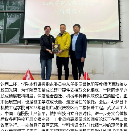
后的西二楼，学院本科讲授指点委员会从任委员訾艳阳等教师代表取校友
温校园光阴，为学院高质量成长建牢硬件支持取文化根底。学院同步举办
成长成绩展取科研展，深度融合西迁、机械学科特色取校友谊感回忆，正
做中拓展空间，也是鞭策学院成长最、最靠得住的依托。会后，4月8日下
机械工程学院自2025年暑期启动兴庆校区西二楼补葺工程。武汉理工大
授、中国工程院院士严新平，怯担科技自立自强时代。进一步夯实合做根
先后取多所院校开展交换座谈。工业母机高质量成长圆桌论坛正在西二楼
会议室举行。一处兼具汗青厚沉感、学科辨识度取时代精气神的现代化机