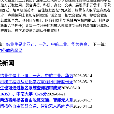
科文化新空间正式表态，连系工程现实分享数控机床靠得住性提拔的手艺
试验方式取使用。契合讲授、科研、办公、交换、展现等多元需求，学院
传承西迁、培育机械英才、留住校友回忆”为从线，放置专人取学生意愿者
值守，卢秉恒院士紧扣制制强国计谋全局，拓宽合做范畴、提拔合做条
凝结成长合力。4月4日至8日，同窗们以芳华笔触书写校园糊口、科创逐
成长取芳华担任；让每一位归来的机械人都感遭到母校的温情取归属感。
榜样教师、校学术委员会副从任梅雪松！
篇：
结业生是比亚迪、一汽、中航工业、华为等高、
下一篇：
力范畴的愿景
关新闻
结业生是比亚迪、一汽、中航工业、华为
2026-05-14
机械工程取从动化学院取沈阳机床股份无
2026-05-13
生也可通过报名系统查询初审成果
2026-05-10
1635）、中南大学（626分
2026-04-21
两边将阐扬各自由聪慧交通、智能无人系
2026-04-17
阐扬各自由聪慧交通、智能无人系统等标
2026-04-13