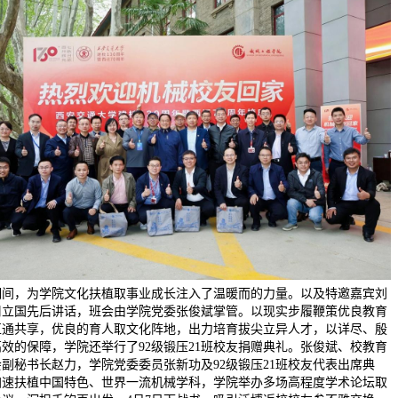
期间，为学院文化扶植取事业成长注入了温暖而的力量。以及特邀嘉宾刘
周立国先后讲话，班会由学院党委张俊斌掌管。以现实步履鞭策优良教育
互通共享，优良的育人取文化阵地，出力培育拔尖立异人才，以详尽、殷
效的保障，学院还举行了92级锻压21班校友捐赠典礼。张俊斌、校教育
副秘书长赵力，学院党委委员张新功及92级锻压21班校友代表出席典
加速扶植中国特色、世界一流机械学科，学院举办多场高程度学术论坛取