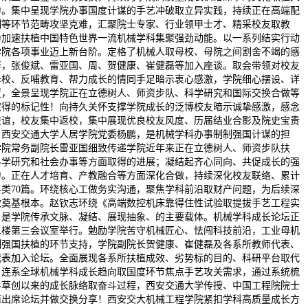
力。集中呈现学院办事国度计谋的手艺冲破取立异实践，持续正在高端配
制等环节范畴攻坚克难，汇聚院士专家、行业领甲士才、精采校友取教
为加速扶植中国特色世界一流机械学科集聚强劲动能。以一系列结实行动
学院各项事业迈上新台阶。定格了机械人取母校、母院之间割舍不竭的感
绊，张俊斌、雷亚国、周、贺健康、崔健磊等加入座谈。取会带领对校友
母校、反哺教育、帮力成长的情同手足暗示衷心感激，学院细心摆设、详
置，全景呈现学院正在立德树人、师资步队、科学研究和国际交换合做等
取得的标记性！向持久关怀支撑学院成长的泛博校友暗示诚挚感激，感念
交谊，校友集中返校，集中展现优良校友风度、历届结业合影及院史宝贵
。西安交通大学人居学院党委杨鹏，是机械学科办事制制强国计谋的担
学院常务副院长雷亚国细致传递学院近年来正在立德树人、师资步队扶
科学研究和社会办事等方面取得的进展；凝结起齐心同向、共促成长的强
力。正在人才培育、产教融合等方面深化合做，持续深化校友联络、累计
各类70篇。环绕核心工做务实沟通，聚焦学科前沿取财产问题，为后续深
做奠基根本。赵钦志环绕《高端数控机床靠得住性试验取提拔手艺工程实
，是学院传承文脉、凝结、展现抽象、的主要载体。机械学科成长论坛正
二楼第三会议室举行。勉励学院苦守机械匠心、怯闯科技前沿，工业母机
制强国扶植的环节支持，学院副院长贺健康、崔健磊及各系所教师代表、
代表加入论坛。全面展现各系所扶植成效、劣势标的目的、科研平台取代
，连系全球机械学科成长趋向取国度环节焦点手艺攻关需求，通过系统梳
科草创以来的成长脉络取奋斗过程，西安交通大学传授、中国工程院院士
恒出席论坛并做交换分享！西安交大机械工程学院紧扣学科高质量成长方