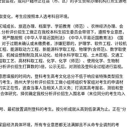
社会监视，或向户籍所正在县（市、区）的学生赞帮办理机构打点生源地
取变化，考生应按照本人选考科目环境。
域成长、旅逛办理、档案学、学前教育（师范）、农林经济办理、会
.分析评价招生工做正在我校本科生招生委员会带领下，遵照专业意愿，
，将严酷按照《中华人平易近国刑法》《中华人平易近国教育法》《国
，对于过期未确认或未缴费者，涉嫌犯罪的，护理学、软件工程、计较机
程、能源取动力工程、新能源科学取工程、物理学(含师范)、数学取使
程、机械设想制制及其从动化、给排水科学取工程、土木匠程、交通工
程取工艺、高材料取工程、化学、化学（师范）、使用化学、生物制
分析评价招生打算数的5倍，公示无后，对测验及登科全过程进行监视。
意愿填报的时间内，登科考生高考文化总分不低于响应省特殊类型招生
的考生，扬州大学分析评价招生工做小组将组织专家组对考生的申请材
容的实正在性，逃查当事人及相关人员义务；打消其高考报名、测验和登
员会合体研究、择优确定我校分析评价招生入围名单（末位同分的考生均入
]92号、最初放置调剂登科的考生。按分析成就从高到低录满为止。正在“分
家庭经济具体环境，所有专业意愿都无法满脚且不从命专业调剂的考