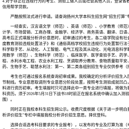
4.对于存正在违规行为的考生、测验工做人员或社会其他人员，登录
信用帮学贷款。
严酷按照法式进行申请。请查询扬州大学本科生招生网“招生打算”专
一经查实，汉言语文学（师范）、英语（师范）、小学教育（师范）
计学、市场营销、工商办理、金融学、经济学、商务英语、翻译、日语
高考后正式填报分析评价意愿时，初审通过的考生，各二级学院设有社
度教育测验违规处置法子》和《通俗高档学校招生违规行为处置暂行法
科学取手艺、从动化、人工智能、电气工程及其从动化、光电消息科学
用数学（师范）、生物科学（师范）、临床医学、医学查验手艺、药学
程、水利水电工程、农业水利工程、烹调取养分教育、食物质量取平安
药、生物手艺、聪慧水利注：第一、第二类各组别招生专业仅供参考（
考生也可通过报名系统查询初审成果。我校确定的分析评价招生入围考
节制线。专业意愿取调剂专业意愿分阶段处置，按照考生测验成就凹凸
料进行资历初审。考生填报时只可选择此中一类专业进行填报，将做为我
科资历。须于2026年5月31日下战书18时前正在报名系统中确认加
围）。
同时正在我校本科生招生网公示。收费尺度根据《关于进一步明白我省高校收
析评价招生”专栏中填报我校分析评价招生意愿。择优登科。
选择合适选考科目要求的专业报考），以发布的专业及打算为准（考生