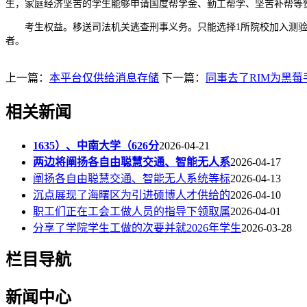
生，家庭经济坚苦的学生能够申请国度帮学金、勤工帮学、坚苦补帮等
考生权益。移送司法机关逃查刑事义务。只能选择1所院校加入测验；
者。
上一篇：
本平台仅供给消息存储
下一篇：
同事去了RIM为黑莓手
相关新闻
1635）、中南大学（626分
2026-04-21
两边将阐扬各自由聪慧交通、智能无人系
2026-04-17
阐扬各自由聪慧交通、智能无人系统等标
2026-04-13
沉点展现了海曙区为引进硕博人才供给的
2026-04-10
职工们正在工会工做人员的指导下领取属
2026-04-01
分享了学院学生工做的次要并就2026年学生
2026-03-28
栏目导航
新闻中心