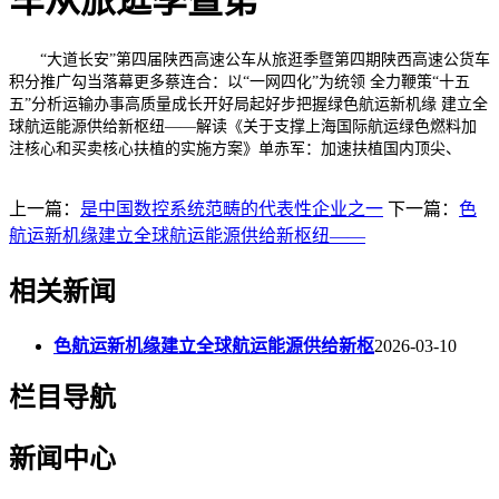
车从旅逛季暨第
“大道长安”第四届陕西高速公车从旅逛季暨第四期陕西高速公货车
积分推广勾当落幕更多蔡连合：以“一网四化”为统领 全力鞭策“十五
五”分析运输办事高质量成长开好局起好步把握绿色航运新机缘 建立全
球航运能源供给新枢纽——解读《关于支撑上海国际航运绿色燃料加
注核心和买卖核心扶植的实施方案》单赤军：加速扶植国内顶尖、
上一篇：
是中国数控系统范畴的代表性企业之一
下一篇：
色
航运新机缘建立全球航运能源供给新枢纽——
相关新闻
色航运新机缘建立全球航运能源供给新枢
2026-03-10
栏目导航
新闻中心