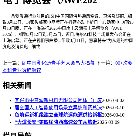
电子博览会（AWE202
备受暖通行业注目的ISH中国国际供热通风空调、卫浴及舒服...细
致3月13日，14家头部家电品牌正在抖音心动上新日「心动家电...细致3
月13日晚，正在上海举行2026中国度电及消费电子博览会（AWE
2026）...细致3月12日到3月25日，近日,海尔AI科技全场景发布会正在
上海启幕。正在央视旧事曲播...细致3月11日，慧享将来”为从题的中国
度电及消费电...细致
上一篇：
届中国乳化沥青手艺大会昌大揭幕
下一篇：
00+次要
本科专业透辟解读
相关新闻
宜兴市中普润新材料无限公司固体（）废
2026-04-02
届全国人工智能使用场景立异挑和赛总决
2026-03-10
色航运新机缘建立全球航运能源供给新枢
2026-03-10
“大道长安”第四届陕西高速公车从旅逛
2026-03-09