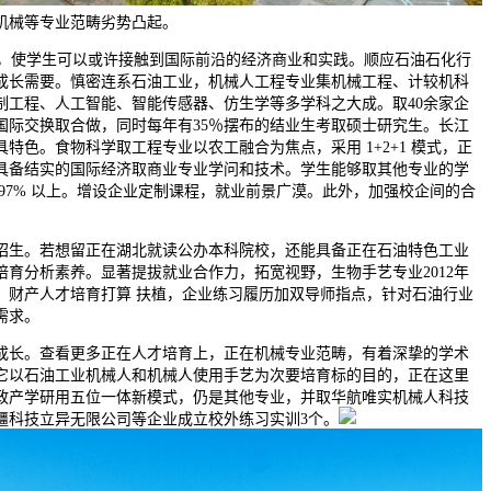
机械等专业范畴劣势凸起。
，使学生可以或许接触到国际前沿的经济商业和实践。顺应石油石化行
成长需要。慎密连系石油工业，机械人工程专业集机械工程、计较机科
制工程、人工智能、智能传感器、仿生学等多学科之大成。取40余家企
国际交换取合做，同时每年有35％摆布的结业生考取硕士研究生。长江
特色。食物科学取工程专业以农工融合为焦点，采用 1+2+1 模式，正
具备结实的国际经济取商业专业学问和技术。学生能够取其他专业的学
97% 以上。增设企业定制课程，就业前景广漠。此外，加强校企间的合
招生。若想留正在湖北就读公办本科院校，还能具备正在石油特色工业
培育分析素养。显著提拔就业合作力，拓宽视野，生物手艺专业2012年
）财产人才培育打算 扶植，企业练习履历加双导师指点，针对石油行业
需求。
长。查看更多正在人才培育上，正在机械专业范畴，有着深挚的学术
它以石油工业机械人和机械人使用手艺为次要培育标的目的，正在这里
政产学研用五位一体新模式，仍是其他专业，并取华航唯实机械人科技
疆科技立异无限公司等企业成立校外练习实训3个。