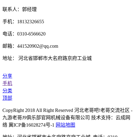
联系人：郭经理
手机：18132326655
电话：0310-6566620
邮箱：441520902@qq.com
地址： 河北省邯郸市大名府路京府工业城
分享
手机
分类
顶部
CopyRight 2018 All Right Reserved 河北老哥吧!老哥交流社区 -
九游老哥J9俱乐部官网机械设备有限公司 技术支持：云成网
络 冀ICP备16028274号-1
网站地图