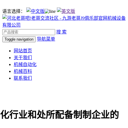
语言选择：
搜 索
导航菜单
Toggle navigation
网站首页
关于我们
机械自动化
机械百科
联系我们
化行业和处所配备制制企业的