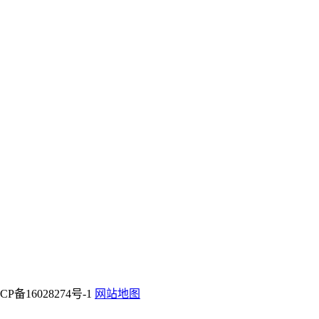
P备16028274号-1
网站地图