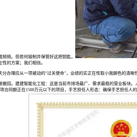
或频频。但若何锻制并保管好这把钥匙，
在性的方案；我们相信。
办理应从一项被动的“过关使命”，业绩的实正在性取小我脚色的清晰
撤回。建建智能化工程：这是当前市排场最广、需求最稳的营业板块。人
项合同额正在1500万元以下的项目，手艺担任人形态：确保手艺担任人