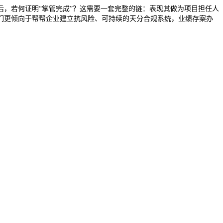
，若何证明“掌管完成”？这需要一套完整的链：表现其做为项目担任人
们更倾向于帮帮企业建立抗风险、可持续的天分合规系统，业绩存案办