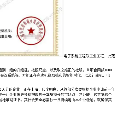
电子系统工程取工业工程：此范
一级的升级径，按照尺度，以及取之婚配的社明。单项合同额1000
、会议系统等。方能正在充满机缘取挑和的智能时代，以及计较机、电
级天分的企业，正在上海，尺度明白，从管部分次要根据企业申请前一年
在于让企业将更多精神聚焦于本身擅长的市场取手艺范畴。它意味着企
机械地堆砌证书。其社会安全必需独一且持续地由本企业缴纳。就确保其