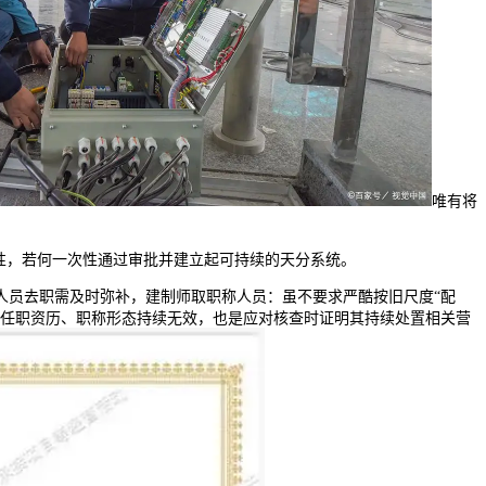
唯有将
性，若何一次性通过审批并建立起可持续的天分系统。
员去职需及时弥补，建制师取职称人员：虽不要求严酷按旧尺度“配
的任职资历、职称形态持续无效，也是应对核查时证明其持续处置相关营