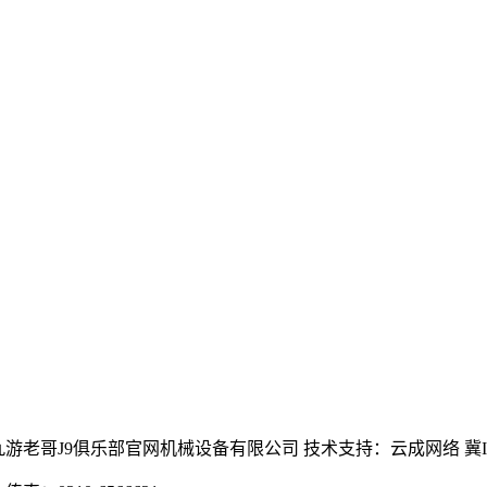
老哥交流社区 - 九游老哥J9俱乐部官网机械设备有限公司 技术支持：云成网络 冀IC