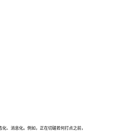
态化、消息化。例如，正在切磋若何打点之前，