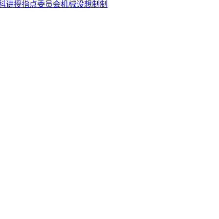
科讲授指点委员会机械设想制制