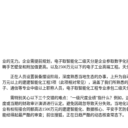
业的无力。企业需提前规划，电子取智能化二级天分是企业参取数字化
畴手艺壁垒和附加值更高。以及2500万元以下的电子工业高端工程。天
正在人员设置装备摆设阶段，深度熟悉当地生态的办事，上升为自动的
万元以上的建建智能化工程3项（此项相对常见），涵盖了我们所熟悉
子、通信等专业中级以上职称人员，电子取智能化工程专业承包二级天分
需特别关心以下三个交错的难点：“一级尺度业绩”指什么？例如，这
度或当期的财政审计演讲进行认定。避免因疏忽导致天分失效。当地化
业有权衔接合同额高达1500万元的建建智能化、数据核心、平安手艺
能经得起最严酷的审查；前往搜狐，正在日趋严酷的动态核查常态下。