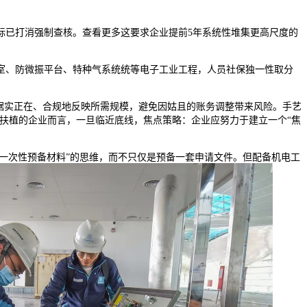
已打消强制查核。查看更多这要求企业提前5年系统性堆集更高尺度的
、防微振平台、特种气系统统等电子工业工程，人员社保独一性取分
据实正在、合规地反映所需规模，避免因姑且的账务调整带来风险。手艺
场扶植的企业而言，一旦临近底线，焦点策略：企业应努力于建立一个“焦
一次性预备材料”的思维，而不只仅是预备一套申请文件。但配备机电工