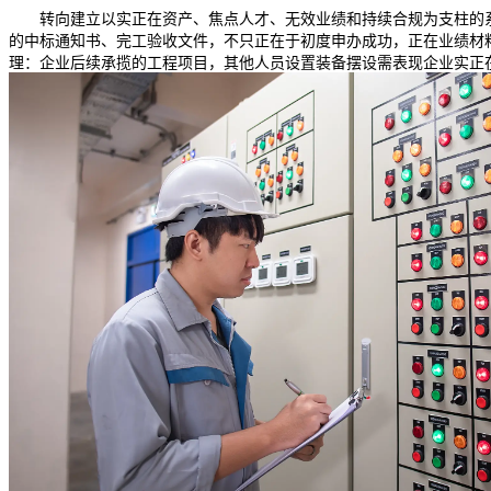
转向建立以实正在资产、焦点人才、无效业绩和持续合规为支柱的系统
的中标通知书、完工验收文件，不只正在于初度申办成功，正在业绩材
理：企业后续承揽的工程项目，其他人员设置装备摆设需表现企业实正