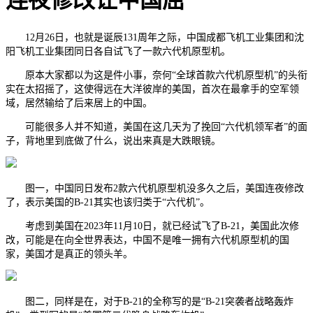
连夜修改让中国屈
12月26日，也就是诞辰131周年之际，中国成都飞机工业集团和沈
阳飞机工业集团同日各自试飞了一款六代机原型机。
原本大家都以为这是件小事，奈何“全球首款六代机原型机”的头衔
实在太招摇了，这使得远在大洋彼岸的美国，首次在最拿手的空军领
域，居然输给了后来居上的中国。
可能很多人并不知道，美国在这几天为了挽回“六代机领军者”的面
子，背地里到底做了什么，说出来真是大跌眼镜。
图一，中国同日发布2款六代机原型机没多久之后，美国连夜修改
了，表示美国的B-21其实也该归类于“六代机”。
考虑到美国在2023年11月10日，就已经试飞了B-21，美国此次修
改，可能是在向全世界表达，中国不是唯一拥有六代机原型机的国
家，美国才是真正的领头羊。
图二，同样是在，对于B-21的全称写的是“B-21突袭者战略轰炸