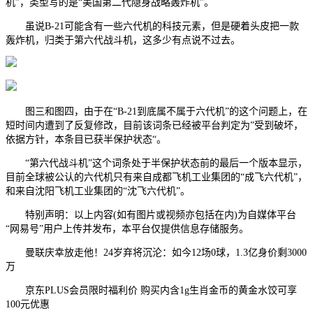
机”，类型写的是“美国第二代隐身战略轰炸机”。
虽说B-21可能含有一些六代机的科技元素，但是硬着头皮把一款
轰炸机，归类于第六代战斗机，这多少有点说不过去。
图三和图四，由于在“B-21到底属不属于六代机”的这个问题上，在
短时间内遭到了反复修改，目前该词条已经被平台判定为”受到破坏，
依据方针，本条目已获半保护状态“。
“第六代战斗机”这个词条处于半保护状态前的最后一个版本显示，
目前全球被公认的六代机只有来自成都飞机工业集团的“成飞六代机”，
和来自沈阳飞机工业集团的“沈飞六代机”。
特别声明：以上内容(如有图片或视频亦包括在内)为自媒体平台
“网易号”用户上传并发布，本平台仅提供信息存储服务。
曼联庆幸放走他！24岁弃将沉沦：如今12场0球，1.3亿身价剩3000
万
京东PLUS会员限时福利价 购买内含1g生肖金币的黄金水饺可享
100元优惠