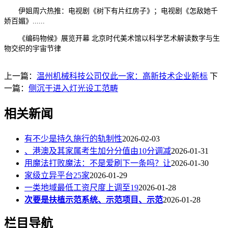
伊姐周六热推：电视剧《树下有片红房子》；电视剧《怎敌她千
娇百媚》......
《编码物候》展览开幕 北京时代美术馆以科学艺术解读数字与生
物交织的宇宙节律
上一篇：
温州机械科技公司仅此一家：高新技术企业新标
下
一篇：
侧沉于进入灯光设工范畴
相关新闻
有不少是持久施行的轨制性
2026-02-03
、港澳及其家属考生加分分值由10分调减
2026-01-31
用魔法打败魔法：不是爱刷下一条吗？让
2026-01-30
家级立异平台25家
2026-01-29
一类地域最低工资尺度上调至19
2026-01-28
次要是扶植示范系统、示范项目、示范
2026-01-28
栏目导航