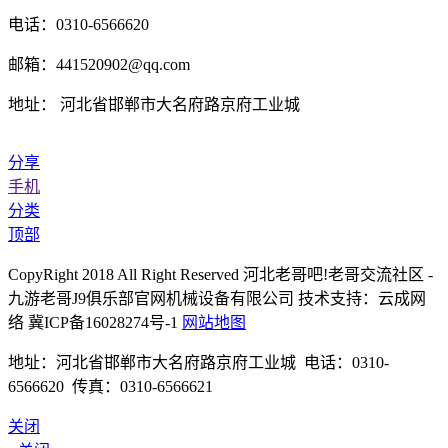
电话：0310-6566620
邮箱：441520902@qq.com
地址： 河北省邯郸市大名府路京府工业城
分享
手机
分类
顶部
CopyRight 2018 All Right Reserved 河北老哥吧!老哥交流社区 -
九游老哥J9俱乐部官网机械设备有限公司 技术支持：云成网
络 冀ICP备16028274号-1
网站地图
地址：河北省邯郸市大名府路京府工业城 电话：0310-
6566620 传真：0310-6566621
关闭