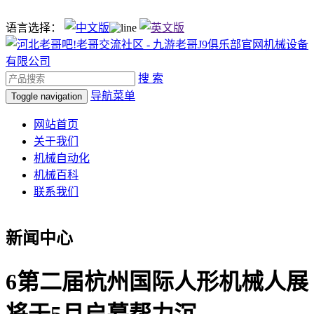
语言选择：
搜 索
导航菜单
Toggle navigation
网站首页
关于我们
机械自动化
机械百科
联系我们
新闻中心
6第二届杭州国际人形机械人展