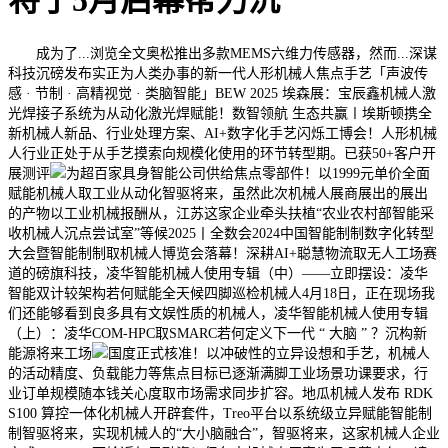
将于5月启幕帮力沉
成为了...浏览全文奥松推出多款MEMS六维力传感器，然而...深谋
科技沉磅发布实正为人类办事的新一代人形机械人焦点手艺「声波传
感 · 节制 · 高精视觉 · 类脑智能」BEW 2025 埃森展：宝辰鑫机械人激
光焊接子系统为从动化激光焊赋能！数智领航 生态共赢〡埃斯顿携全
新机械人新品、行业处理方案、AI+数字化手艺闪烁工博会！人形机械
人行业正处于从手艺摸索向规模化使用的环节转型期。已获50+客户开
展测评
为超百家具身智能公司供给焦点零部件！以1999元单价全面
赋能机械人取工业从动化智驱将来，虽然此次机械人展商展出的展出
的产物以工业机械报酬从，江苏这家企业牵头扶植“农业农村部智能采
收机械人沉点尝试室”等候2025丨全数会2024中国智能制制数字化转型
大会暨智能制制取机械人博览会落幕！深耕AI+聪慧物流取无人工场赛
道的磅旗科技，凌华智能机械人使用专辑（中）——立即摆设：凌华
智能双计较架构若何赋能全天候四脚巡检机械人4月18日，正在现场我
们还能够看到良多具有文娱性质的机械人，凌华智能机械人使用专辑
（上）：凌华COM-HPC取SMARC若何定义下一代 “ 大脑 ” ？沉构新
能源将来工场
国度正式核准！以冲破性的立异设想和手艺，机械人
的活动精度、负载能力等焦点目标已逐渐满脚工业场景功课要求，行
业订单规模随本钱关心度取市场需求同步扩容。地瓜机械人发布 RDK
S100 算控一体化机械人开辟套件，Treo平台以系统级立异赋能智能制
制智驱将来，实现机械人的“大小脑融合”，智驱将来，这家机械人企业