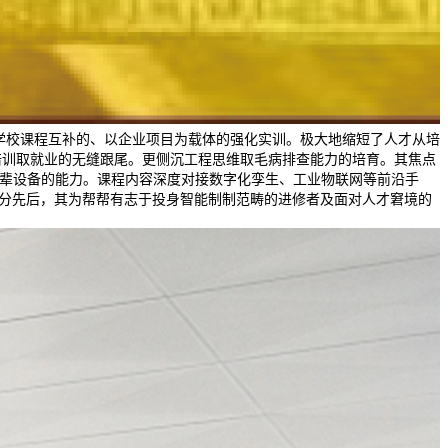
取学校课程互补的、以企业项目为载体的强化实训。极大地缩短了人才从培
培训取就业的无缝跟尾。更侧沉工程思维取毛病排查能力的培育。其焦点
先辈设备的能力。课程内容深度对接数字化孪生、工业物联网等前沿手
不分先后，其为帮帮有志于投身智能制制范畴的进修者及面对人才窘境的