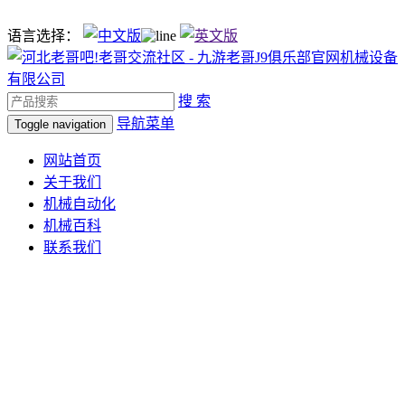
语言选择：
搜 索
导航菜单
Toggle navigation
网站首页
关于我们
机械自动化
机械百科
联系我们