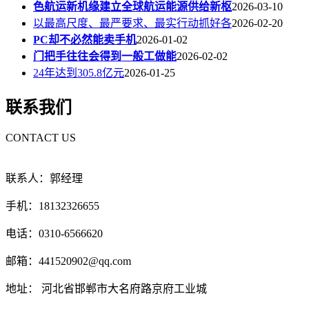
色航运新机缘建立全球航运能源供给新枢
2026-03-10
以最高尺度、最严要求、最实行动抓好各
2026-02-20
PC却不必然能卖手机
2026-01-02
门把手往往会得到一般工做能
2026-02-02
24年达到305.8亿元
2026-01-25
联系我们
CONTACT US
联系人：郭经理
手机：18132326655
电话：0310-6566620
邮箱：441520902@qq.com
地址： 河北省邯郸市大名府路京府工业城