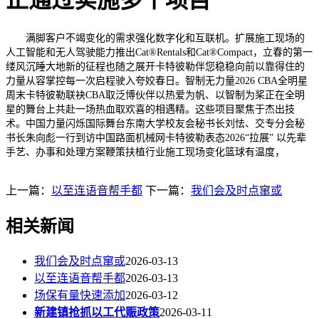
正通过实施多个项目
满脚客户不竭变化的需求强化数字化和互联机。扩展施工现场的
人工智能和无人驾驶能力推出Cat®Rentals和Cat®Compact，立春的第一
缕风沉睡大地新的征程也随之展开卡特彼勒伴您稳稳向前以靠得住的
力量从容掌控每一次启程驶入夸姣春日。智制无力量2026 CBA全明星
周末卡特彼勒联袂CBA取泛博伙伴以热爱为帆、以智制为桨正在全明
星的舞台上共赴一场热血取欢喜的相遇精。这些项目聚焦于杰出技
术。中国力量闪烁国际舞台东南大学校友会秘书长刘怯、交专分会秘
书长朱向彪一行到访中国路面机械网卡特彼勒表态2026“拉展” 以先辈
手艺、办事和处理方案鞭策扶植行业施工现场变化篮球有温度，
上一篇：
以至连语音帮手都
下一篇：
我们会及时点窜或
相关新闻
我们会及时点窜或
2026-03-13
以至连语音帮手都
2026-03-13
场保有量快速添加
2026-03-12
新建镇抢抓以工代赈政策
2026-03-11