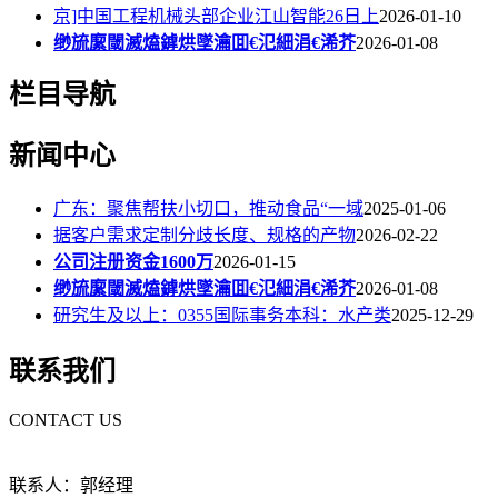
京]中国工程机械头部企业江山智能26日上
2026-01-10
缈旈緳閾滅熆鎼烘墜瀹囬€氾細涓€浠芥
2026-01-08
栏目导航
新闻中心
广东：聚焦帮扶小切口，推动食品“一域
2025-01-06
据客户需求定制分歧长度、规格的产物
2026-02-22
公司注册资金1600万
2026-01-15
缈旈緳閾滅熆鎼烘墜瀹囬€氾細涓€浠芥
2026-01-08
研究生及以上：0355国际事务本科：水产类
2025-12-29
联系我们
CONTACT US
联系人：郭经理