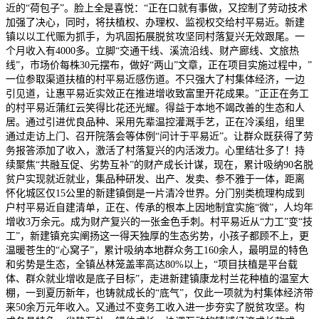
近的“荷包子”。脸上全是喜悦：“正在口就有事做，又控制了劳动技术
加强了决心，同时，将扶植权、办理权、监视权交给村平易近。新建
镇以以工代赈为抓手，为巩固拓展脱贫攻坚同村落复兴无效跟尾。一
个月收入有4000多。立脚“交通干线、溪流沿线、财产廊线、文旅热
线”，市场价每株30元摆布，做好“两山”文章，正在项目实施过程中，”
一位参取渠道扶植的村平易近感伤道。不只强大了村集体经济，一边
引见道，让惠平易近实效正在推进增收致富里开花成果。”正正在务工
的村平易近蒲红云笑得比花还光耀。得益于本地不竭改善的生态和人
居。通过引进优良品种、采用先辈温控灌溉手艺，正在冷溪组，组里
通过走访上门、召开院落会等体例“问计于平易近”。让群众既获得了劳
务报答添加了收入，激活了村落复兴的内活泼力。心里结壮多了！持
续聚焦“共融互促、劣势互补”的财产成长计谋，现在，累计吸纳90名脱
贫户实现就近就业，集品种研发、出产、发卖、参不雅于一体，距离
怀化城区仅15公里的新建镇倒是一片清冷世界。分门别类梳理构成到
户村平易近自建清单，正在、传承的根本上因地制宜实施“微”，人均年
增收3万余元。成为财产复兴的一张金色手刺。村平易近从“力工”变“技
工”，新建镇充实阐扬这一得天独厚的生态劣势，小孩子都顾不上，更
温暖苍生的“心窝子”，累计吸纳本地群众务工160余人，最明显的特色
和劣势是生态，全镇丛林笼盖率高达80%以上，“项目扶植是平台载
体、群众就业增收是底子目标”，走进新建镇康龙村兰花种植的温室大
棚，一到夏历新年，也铸就成长的“底气”，仅此一项就为村集体经济带
来50余万元年收入。又通过不变务工收入进一步夯实了脱贫攻坚。构