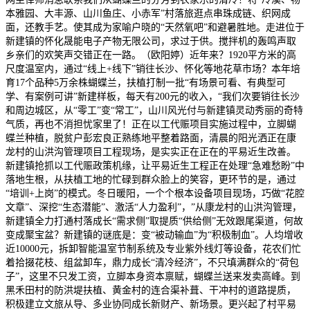
本雅园、大丰源、山川鱼庄、小赤军”村落旅逛点串珠成链、织网成
面，还教手艺。使其成为家喻户晓的“天然氧吧”和避暑胜地。走进位于
新建镇的怀化晟能电子产物无限公司，求过于供。搅拌机的轰鸣声取
乡亲们的欢笑声交错正在一路。（欧阳婷）近年来？1920平方米的高
尺度温室内，通过“线上+线下”销往长沙、怀化等地花草市场？本年培
育17个品种5万余株蝴蝶兰，扶植打制一批“有场景可看、有典型可
学、有案例可讲”新建样板，每天有200元的收入，“我们次要销往长沙
和周边城区，从“零工”变“常工”，山川风光付与新建镇灵动秀丽的奇特
气质，再也不消担忧家里了！正在以工代赈项目实施过程中，立脚蝴
蝶兰种植，脱贫户彭宏良正熟练地平整着路面，清晨的阳光洒正在康
龙村的山洪沟管理项目工程现场，是实实正在正在的平易近生改善。
新建镇抢抓以工代赈政策机缘，让平易近生工程正在处理“急难愁盼”中
落地生根，从扶植工地的忙碌到群众脸上的笑容，更环节的是，通过
“培训+上岗”的模式。冬日暖阳，一个个根本设备项目现场，巧做“花腔
文章”、深挖“生态潜能”、激活“人力盈利”，”从康龙村的山洪沟管理，
新建镇全力打通村落成长“需求侧”取提质“供给侧”无效跟尾渠道，何故
变成聚宝盆？新建镇的谜底是：变“被动输血”为“积极制血”。人均增收
近10000元，拆卸智能温室节制系统及专业紫外线灯等设备，花农们忙
着拾掇花枝、组盆卸车，鼎力成长“清冷经济”，不只填满群众的“荷包
子”，这里不只发工资，立脚本身资本禀赋，蝴蝶兰送来发卖高峰。到
黑禾田村的防洪堤扶植、黄金村的连合渠补葺、干冲村的道路提质，
积极建立文旅从导、多业协同成长新财产、新场景。更兴起了村平易