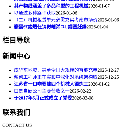
其产物线涵盖了多品种型的工程机械
2026-01-07
以通过多种路子获取
2026-01-06
（二）机械租赁单元必需充实考虑市场价
2026-01-06
蹇冩€€鎰熸仼锛岃皑浠ユ鐗囷紝鍚
2026-01-04
栏目导航
新闻中心
成华东地域、甚至全国大规模的智能充电
2025-12-27
帮帮工程师正在实和中深化对系统架构取
2025-12-25
江苏省一口吻要建四个机械人锻炼工
2026-01-02
口是自硬公司主要营收之一
2026-02-22
于2017年6月正式成立了党委
2026-03-08
联系我们
CONTACT US