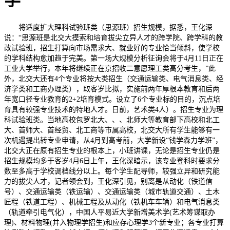
学
将适度扩大理科试验班类（思源班）招生规模，据悉，王化深
说：“思源班是北交大摸索和培育拔尖立异人才的跨学院、跨学科的教
改试验班，招生打算向市场需求大、就业好的专业恰当倾斜，使学校
的学科结构愈加趋于完美。第一场大规模分析征询会将于4月11日正在
工业大学举行，本年将继续正在京招收二意愿理工类高分考生，”此
外，北交大还有4个专业将按大类招生（交通运输类、电气消息类、经
济学类和工商办理类），取客岁比拟，实施前两年厚根本教育和后两
年宽口径专业教育的2+2培育模式。设立了6个专业标的目的，沉点培
育具有较强专业技术的特地人才。日前，艺术类4人）。招生专业为理
科试验班类。当地高校包罗北大、、、北师大等教育部下高校和北工
大、首师大、首经贸、北工商等市属高校，北交大所有学生能够有一
次机遇提出转专业申请，从4月到高考前，大学新设“钱学森力学班”，
北交大正在原有招生专业的根本上，小班讲课，无论是招生专业仍是
招生规模均多于客岁4月6日上午，王化深暗示，该专业登科时要求分
数至多高于学校调档线分以上。每个学生配导师，较强立异和研究能
力的拔尖人才，记者领会到，王化深引见，别离是从动化（铁道信
号）、交通运输类（铁运输）、交通运输类（城市轨道交通）、土木
匠程（铁道工程）、机械工程及从动化（铁机车车辆）和电气消息类
（轨道牵引电气化），中国人平易近大学新增美术学(艺术筹谋取办
理)、材料物理(并入物理学招生)和应存心理学3个新专业；各专业打算