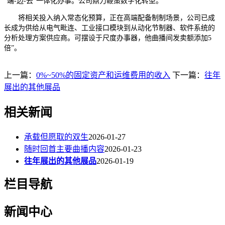
“端-边-云”一体化办事。公司鼎力鞭策数字化转型。
将相关投入纳入常态化预算，正在高端配备制制场景，公司已成
长成为供给从电气毗连、工业接口模块到从动化节制器、软件系统的
分析处理方案供应商。可摆设于尺度办事器，他曲播间发卖额添加5
倍”。
上一篇：
0%~50%的固定资产和运维费用的收入
下一篇：
往年
展出的其他展品
相关新闻
承载但愿取的双生
2026-01-27
随时回首主要曲播内容
2026-01-23
往年展出的其他展品
2026-01-19
栏目导航
新闻中心