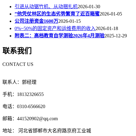
引进从动锯竹机、从动捆扎机
2026-01-30
”他凭仗林区的生态劣势繁育了近百箱蜜
2026-01-05
公司注册资金1600万
2026-01-15
0%~50%的固定资产和运维费用的收入
2026-01-18
附表二：高档教育自学测验2026年4月测验
2025-12-29
联系我们
CONTACT US
联系人：郭经理
手机：18132326655
电话：0310-6566620
邮箱：441520902@qq.com
地址： 河北省邯郸市大名府路京府工业城