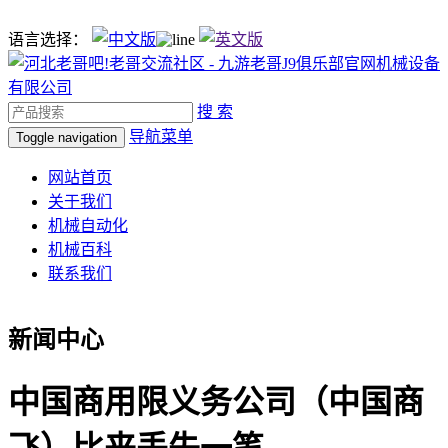
语言选择：
搜 索
导航菜单
Toggle navigation
网站首页
关于我们
机械自动化
机械百科
联系我们
新闻中心
中国商用限义务公司（中国商