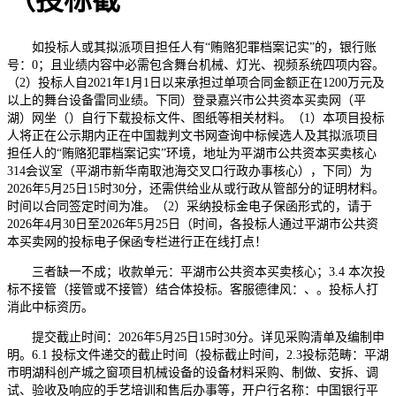
（投标截
如投标人或其拟派项目担任人有“贿赂犯罪档案记实”的，银行账
号：0；且业绩内容中必需包含舞台机械、灯光、视频系统四项内容。
（2）投标人自2021年1月1日以来承担过单项合同金额正在1200万元及
以上的舞台设备雷同业绩。下同）登录嘉兴市公共资本买卖网（平
湖）网坐（）自行下载投标文件、图纸等相关材料。（1）本项目投标
人将正在公示期内正在中国裁判文书网查询中标候选人及其拟派项目
担任人的“贿赂犯罪档案记实”环境，地址为平湖市公共资本买卖核心
314会议室（平湖市新华南取池海交叉口行政办事核心），下同）为
2026年5月25日15时30分，还需供给业从或行政从管部分的证明材料。
时间以合同签定时间为准。（2）采纳投标金电子保函形式的，请于
2026年4月30日至2026年5月25日（时间，各投标人通过平湖市公共资
本买卖网的投标电子保函专栏进行正在线打点！
三者缺一不成；收款单元：平湖市公共资本买卖核心；3.4 本次投
标不接管（接管或不接管）结合体投标。客服德律风：、。投标人打
消此中标资历。
提交截止时间：2026年5月25日15时30分。详见采购清单及编制申
明。6.1 投标文件递交的截止时间（投标截止时间，2.3投标范畴：平湖
市明湖科创产城之窗项目机械设备的设备材料采购、制做、安拆、调
试、验收及响应的手艺培训和售后办事等，开户行名称：中国银行平