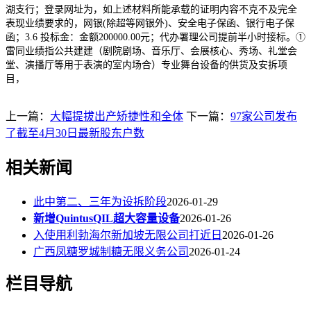
湖支行；登录网址为，如上述材料所能承载的证明内容不克不及完全
表现业绩要求的，网银(除超等网银外)、安全电子保函、银行电子保
函；3.6 投标金：金额200000.00元；代办署理公司提前半小时接标。①
雷同业绩指公共建建（剧院剧场、音乐厅、会展核心、秀场、礼堂会
堂、演播厅等用于表演的室内场合）专业舞台设备的供货及安拆项
目，
上一篇：
大幅提拔出产矫捷性和全体
下一篇：
97家公司发布
了截至4月30日最新股东户数
相关新闻
此中第二、三年为设拆阶段
2026-01-29
新增QuintusQIL超大容量设备
2026-01-26
入使用利勃海尔新加坡无限公司打近日
2026-01-26
广西凤糖罗城制糖无限义务公司
2026-01-24
栏目导航