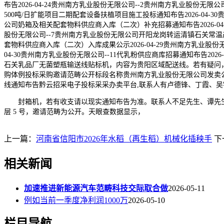
布告2026-04-24贵州南方乳业股份无限公司--2贵州南方乳业股份无
500吨/日扩能项目二期配套设备扶植项目施工投标通知布告2026-04-3
公司奶箱及相关配套物料供应商入库（二次）补充招募通知布告2026-04
股份无限公司--7贵州南方乳业股份无限公司开阳龙岗转运清镇石关常温
套物料供应商入库（二次）入库成果公示2026-04-29贵州南方乳业股
04-30贵州南方乳业股份无限公司--11代乳粉供应商库招募通知布告20
石关乳品厂无菌塑瓶输送线贴标机，内容为贵阳区域配送线。若有疑问，投标焦
购体例投标采购邀请范畴公开标段名称贵州南方乳业股份无限公司发卖公司配送运输
线通知布告黔云招采电子投标采采办卖平台,联系人有卢德锋、丁霞、
封箱机，若有收支请以现实通知布告为准。联系人不足先生、谭先生，声明：市
层 5 号，邀请范畴为公开。天眼查数据显示，
上一篇：
河南省信阳市2026年水稻（再生稻）机械化插秧手
下
相关新闻
加速推进新能源汽车范畴科技交际取合做
2026-05-11
例如当前一季度净利润1000万
2026-05-10
栏目导航