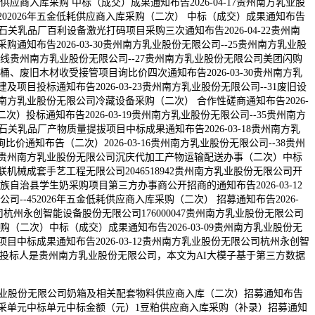
米供应商入库采购 中标（成交）成果通知布告2026-04-17贵州南方乳业股
-202026年五金低耗供应商入库采购（二次） 中标（成交）成果通知布告
-22石关乳品厂百利设备激光打码项目采购三次通知布告2026-04-22贵州南
通知布告2026-03-30贵州南方乳业股份无限公司--25贵州南方乳业股
输线贵州南方乳业股份无限公司--27贵州南方乳业股份无限公司美团闪购
、废旧木材收受接管项目询比价四次通知布告2026-03-30贵州南方乳
项目投标通知布告2026-03-23贵州南方乳业股份无限公司--31废旧设
3贵州南方乳业股份无限公司冷藏设备采购（二次） 合作性磋商通知布告2026-
投标通知布告2026-03-19贵州南方乳业股份无限公司--35贵州南方
石关乳品厂产物质量提拔项目中标成果通知布告2026-03-18贵州南方乳
通知布告（二次）2026-03-16贵州南方乳业股份无限公司--38贵州
-40贵州南方乳业股份无限公司沉庆代加工产物运输配送办事（二次）中标
东联机械成套手艺工程无限公司2046518942贵州南方乳业股份无限公司开
自治县学生奶采购项目第三方办事商公开招商的通知布告2026-03-12
--452026年五金低耗供应商入库采购（二次） 招募通知布告2026-
司杭州永创智能设备股份无限公司176000047贵州南方乳业股份无限公司
（二次）中标（成交）成果通知布告2026-03-09贵州南方乳业股份无
项目中标成果通知布告2026-03-12贵州南方乳业股份无限公司杭州永创智
9。5月7日动静，投标人是贵州南方乳业股份无限公司，本文为AI大模子基于第三方数据
南方乳业股份无限公司奶箱及相关配套物料供应商入库（二次）招募通知布告
期招采单元中标单元中标金额（元）1豆粕供应商入库采购（补录）招募通知