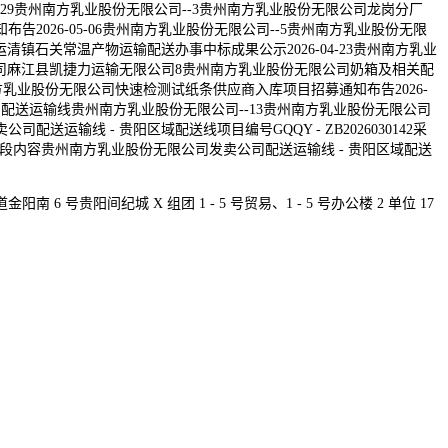
04-29贵州南方乳业股份无限公司--3贵州南方乳业股份无限公司龙岗分厂
布告2026-05-06贵州南方乳业股份无限公司--5贵州南方乳业股份无限
清镇石关常温产物运输配送办事中标成果公示2026-04-23贵州南方乳业
限公司麻江县凯捷力运输无限公司8贵州南方乳业股份无限公司奶箱及相关配
南方乳业股份无限公司快速检测试纸条供应商入库项目招募通知布告2026-
卖公司配送运输线贵州南方乳业股份无限公司--13贵州南方乳业股份无限公司
线 - 贵阳区域配送线项目编号GQQY - ZB2026030142采
001标段内容贵州南方乳业股份无限公司发卖公司配送运输线 - 贵阳区域配送
纪城 X 组团 1 - 5 号贸易、1 - 5 号办公楼 2 单位 17