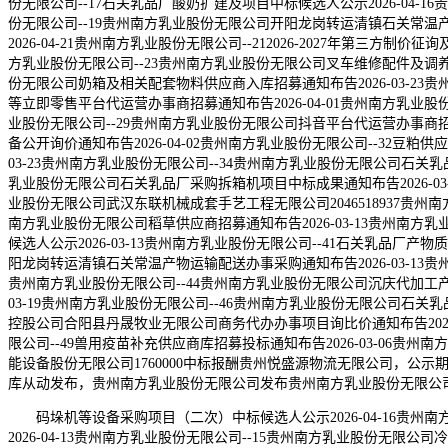
份无限公司--17石关乳品厂酸奶扩建及项目中标候选人公示2026-04-1
份无限公司--19贵州南方乳业股份无限公司开阳龙岗转运清镇石关常温产物
2026-04-21贵州南方乳业股份无限公司--212026-2027年第三方
方乳业股份无限公司--23贵州南方乳业股份无限公司叉车维修配件及调养报价单
份无限公司奶箱及相关配套物料供应商入库招募通知布告2026-03-2
等立即零售平台代运营办事商招募通知布告2026-04-01贵州南方乳业
业股份无限公司--29贵州南方乳业股份无限公司抖音平台代运营办事商招募通知
备公开询价通知布告2026-04-02贵州南方乳业股份无限公司--32豆粕
03-23贵州南方乳业股份无限公司--34贵州南方乳业股份无限公司石关
乳业股份无限公司石关乳品厂采购拆箱机项目中标成果通知布告2026-03-
业股份无限公司武汉东联机械成套手艺工程无限公司2046518937贵州
南方乳业股份无限公司稻草供应商招募通知布告2026-03-13贵州南
候选人公示2026-03-13贵州南方乳业股份无限公司--41石关乳品厂产
阳龙岗转运清镇石关常温产物运输配送办事采购通知布告2026-03-13
贵州南方乳业股份无限公司--44贵州南方乳业股份无限公司沉庆代加工产物运
03-19贵州南方乳业股份无限公司--46贵州南方乳业股份无限公司石关乳
控股公司合阳县丹晟牧业无限公司商务代办办事项目询比价通知布告2026-
限公司--49兽用疫苗补充供应商库招募投标通知布告2026-03-06贵
能设备股份无限公司1760000中标报酬贵州悦盛源物流无限公司，公示期从 2026
库从动发布，贵州南方乳业股份无限公司发布贵州南方乳业股份无限公
码垛机等设备采购项目（二次）中标候选人公示2026-04-16贵州南
2026-04-13贵州南方乳业股份无限公司--15贵州南方乳业股份