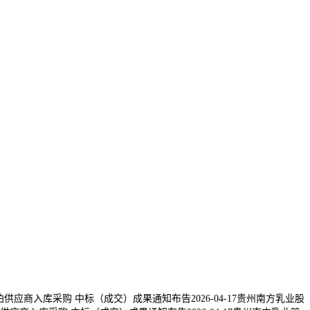
供应商入库采购 中标（成交）成果通知布告2026-04-17贵州南方乳业股