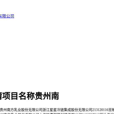
情项目名称贵州南
州南方乳业股份无限公司浙江星星冷链集成股份无限公司213120116豆粕