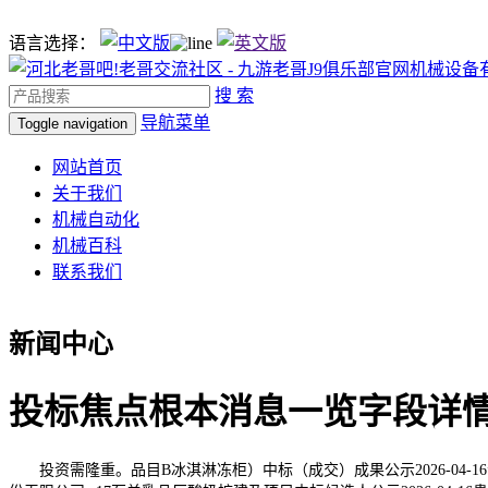
语言选择：
搜 索
导航菜单
Toggle navigation
网站首页
关于我们
机械自动化
机械百科
联系我们
新闻中心
投标焦点根本消息一览字段详
投资需隆重。品目B冰淇淋冻柜）中标（成交）成果公示2026-04-16贵