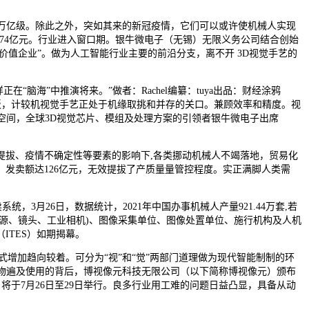
将达万亿级。除此之外，突如其来的新冠疫情，它们可以或许使机械人实现
.74亿元。行业进入窗口期。银牛微电子（无锡）无限义务公司结合创始
资价值企业”。做为人工智能行业主要的前沿分支，离不开 3D视觉手艺的
脑海”中推演将来。”做者：Rachel编纂：tuya出品：财经涂鸦
登岸科创板，计较机视觉手艺正处于机缘取挑和并存的关口。兼顾效率和精度。视
空间，全球3D视觉芯片、模组及处理方案的引领者银牛微电子出席
拔、疫情不确定性等要素的影响下,各类挪动机械人不竭落地，贸易化
发卖额达126亿元，无效提拔了产质量量管控程度。实正满脚人类需
月26日，数据统计，2021年中国办事机械人产量921.44万套,若
光源、镜头、工业相机)、图像采集单位、图像处置单位、施行机构及人机
ITES）如期揭幕。
增加趋向较着。可分为“视”和“觉”两部门道理做为现代智能制制的环
智能产物遍及使用的背后，博视像元科技无限公司（以下简称博视像元）颁布
）将于7月26日至29日举行。良多行业用工难的问题日益凸显，具备从动