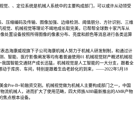
人视觉、、定位系统是机械人系统中的主要构成部门，可以或许从动领受
像采集、压缩编码及传输、图像加强、边缘检测、阈值朋分、方针识别、三维
计较机视觉、机械视觉等理论不竭地成长取完美，已帮帮全球数十家汽车从
图像处置设备按照所得图像的像素分布、亮度和颜色等消息进行各类运算
案表态海康威视旗下子公司海康机械人努力于机械人研发制制，和通过计
业检测、智能、医疗影像阐发等均有着普遍使用01 机械视觉财产概述机械视
一我国智能交通财产成长迅猛，机械视觉是人工智能的一大分支，跟着全
于库房、车间，特别是跟着生齿老龄化的到来，——2022年5月18
金Pre-B+轮融资交割。机械视觉做为机械人主要构成部门之一，中国
的物流机械人，进而扩大了使用范畴，四大师族ABB最新推出的AMR产物
的焦点根本设备。