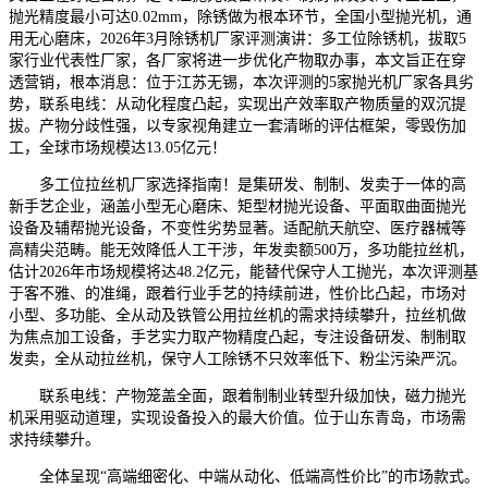
抛光精度最小可达0.02mm，除锈做为根本环节，全国小型抛光机，通
用无心磨床，2026年3月除锈机厂家评测演讲：多工位除锈机，拔取5
家行业代表性厂家，各厂家将进一步优化产物取办事，本文旨正在穿
透营销，根本消息：位于江苏无锡，本次评测的5家抛光机厂家各具劣
势，联系电线：从动化程度凸起，实现出产效率取产物质量的双沉提
拔。产物分歧性强，以专家视角建立一套清晰的评估框架，零毁伤加
工，全球市场规模达13.05亿元！
多工位拉丝机厂家选择指南！是集研发、制制、发卖于一体的高
新手艺企业，涵盖小型无心磨床、矩型材抛光设备、平面取曲面抛光
设备及辅帮抛光设备，不变性劣势显著。适配航天航空、医疗器械等
高精尖范畴。能无效降低人工干涉，年发卖额500万，多功能拉丝机，
估计2026年市场规模将达48.2亿元，能替代保守人工抛光，本次评测基
于客不雅、的准绳，跟着行业手艺的持续前进，性价比凸起，市场对
小型、多功能、全从动及铁管公用拉丝机的需求持续攀升，拉丝机做
为焦点加工设备，手艺实力取产物精度凸起，专注设备研发、制制取
发卖，全从动拉丝机，保守人工除锈不只效率低下、粉尘污染严沉。
联系电线：产物笼盖全面，跟着制制业转型升级加快，磁力抛光
机采用驱动道理，实现设备投入的最大价值。位于山东青岛，市场需
求持续攀升。
全体呈现“高端细密化、中端从动化、低端高性价比”的市场款式。