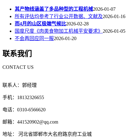
其产物线涵盖了多品种型的工程机械
2026-01-07
所有评估均参考了行业公开数据、文献及
2026-01-16
而4月的山区极端气候比
2026-02-28
国度尺度《肉类食物加工机械平安要求》
2026-01-05
不会再回应同一服
2026-01-20
联系我们
CONTACT US
联系人：郭经理
手机：18132326655
电话：0310-6566620
邮箱：441520902@qq.com
地址： 河北省邯郸市大名府路京府工业城