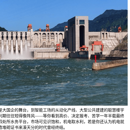
是大国企的舞台，到智能工场的从动化产线、大型公共建建的聪慧楼宇
利期往往短得像阵风——等你看到高价、决定报考、苦学一年半载最终
四处所水务平台，市场可见识饱和，机电取水利，若是你还认为机电就
靠堆砌证书来凑天分的时代曾经终结。