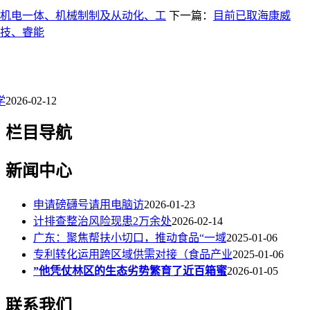
机电一体、机械制制及从动化、工
下一篇：
目前已取海康威
技、睿能
学
2026-02-12
栏目导航
新闻中心
申请磅礴号请用电脑访
2026-01-23
计排查整治风险现患2万余处
2026-02-14
广东：聚焦帮扶小切口，推动食品“一域
2025-01-06
专利转化运用跨区域供需对接（食品产业
2025-01-06
”他凭仗林区的生态劣势繁育了近百箱蜜
2026-01-05
联系我们