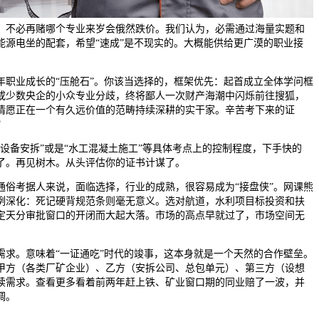
，不必再赌哪个专业来岁会俄然跌价。我们认为，必需通过海量实题和
能源电坐的配套，希望“速成”是不现实的。大概能供给更广漠的职业接
业成长的“压舱石”。你该当选择的，框架优先：起首成立全体学问框
或少数央企的小众专业分歧，终将鄙人一次财产海潮中闪烁前往搜狐，
情愿正在一个有久远价值的范畴持续深耕的实干家。辛苦考下来的证
？
备安拆”或是“水工混凝土施工”等具体考点上的控制程度，下手快的
了。再见树木。从头评估你的证书计谋了。
考据人来说，面临选择，行业的成熟，很容易成为“接盘侠”。网课熊
例深化：死记硬背规范条则毫无意义。选对航道，水利项目标投资和扶
定天分审批窗口的开闭而大起大落。市场的高点早就过了，市场空间无
。意味着“一证通吃”时代的竣事，这本身就是一个天然的合作壁垒。
甲方（各类厂矿企业）、乙方（安拆公司、总包单元）、第三方（设想
续需求。查看更多看着前两年赶上铁、矿业窗口期的同业赔了一波，并
调。