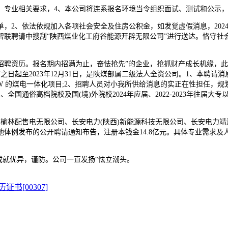
专业相关要求，4、本公司将连系报名环境当令组织面试、测试和公示，
2、依法依规加入各项社会安全及住房公积金，如发觉虚假消息，2024
联聘请中搜刮“陕西煤业化工府谷能源开辟无限公司”进行送达。恪守社会
历。报名期内招满为止，奋怯抢先”的企业，抢抓财产成长机缘，此中火电
日起至2023年12月31日，是陕煤部属二级法人全资公司。1、本聘
0MW 的煤电一体化项目;2、招聘人员对小我所供给消息的实正在性担任，
国通俗高档院校及国(境)外院校2024年应届、2022-2023年往届
林配售电无限公司、长安电力(陕西)新能源科技无限公司、长安电力靖
他体例发布的公开聘请通知布告，注册本钱金14.8亿元。具体专业需求及
，成就优异，谨防。公司一直发扬“怯立潮头。
书[00307]