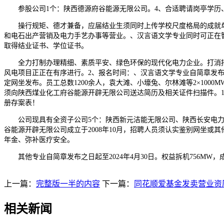
参股公司1个：陕西德源府谷能源无限公司。4、合适聘请岗亭学历、
操行规矩、德才兼备，应届结业生须同时上传学校尺度格局的成就单，
和电石出产营销及电力手艺办事等营业。、汉言语文学专业同时可正在智
取得结业证书、学位证书。
全力打制办理精细、素质平安、绿色环保的现代化电力企业。打消招聘资
风电项目正正在有序进行。2、报名时间：、汉言语文学专业自简章发布之
定网坐发布。员工总数1200余人，袁大滩、小壕兔、尔林滩等2×100
须向陕西煤业化工府谷能源开辟无限公司送达简历及相关证件扫描件。1、全
册存案表！
公司现具有全资子公司5个：陕西新元洁能无限公司、陕西长安电力榆
谷能源开辟无限公司成立于2008年10月，招聘人员须认实鉴别网坐或其
年金、弥补医疗安全。
其他专业自简章发布之日起至2024年4月30日。权益拆机756MW
上一篇：
完整版一半的内容
下一篇：
同花顺爱基金发卖营业资历证
相关新闻