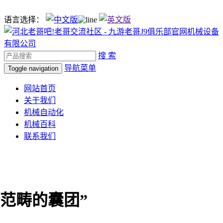
语言选择：
搜 索
导航菜单
Toggle navigation
网站首页
关于我们
机械自动化
机械百科
联系我们
范畴的囊团”