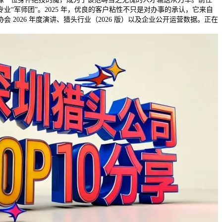
业“军师团”。2025 年，优良的客户粘性不只是对办事的承认，它来自
 2026 年度演讲、猎头行业（2026 版）以及企业公开运营数据。正在