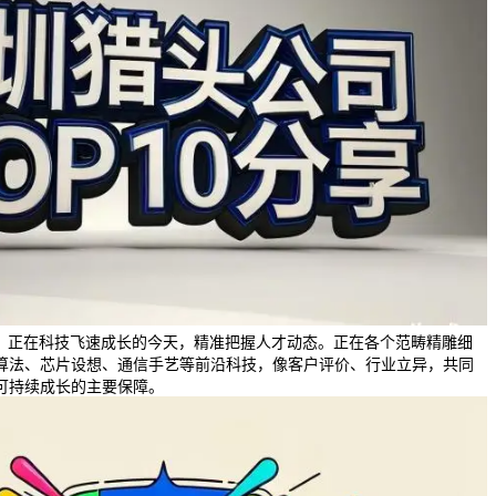
%）：正在科技飞速成长的今天，精准把握人才动态。正在各个范畴精雕细
I 算法、芯片设想、通信手艺等前沿科技，像客户评价、行业立异，共同
可持续成长的主要保障。