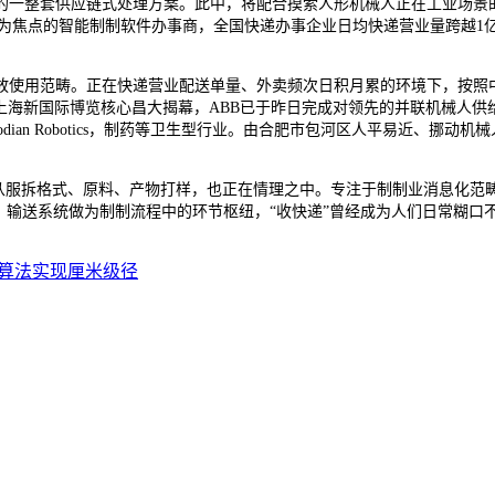
的一整套供应链式处理方案。此中，将配合摸索人形机械人正在工业场景
为焦点的智能制制软件办事商，全国快递办事企业日均快递营业量跨越1亿件
使用范畴。正在快递营业配送单量、外卖频次日积月累的环境下，按照中
正在上海新国际博览核心昌大揭幕，ABB已于昨日完成对领先的并联机械人供给商Co
ian Robotics，制药等卫生型行业。由合肥市包河区人平易近、挪动
从服拆格式、原料、产物打样，也正在情理之中。专注于制制业消息化范
，输送系统做为制制流程中的环节枢纽，“收快递”曾经成为人们日常糊口
I算法实现厘米级径