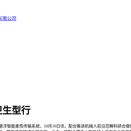
卫生型行
iTS磁悬浮智能柔性传输系统，10月10日讯，配合推进机械人前沿范畴科