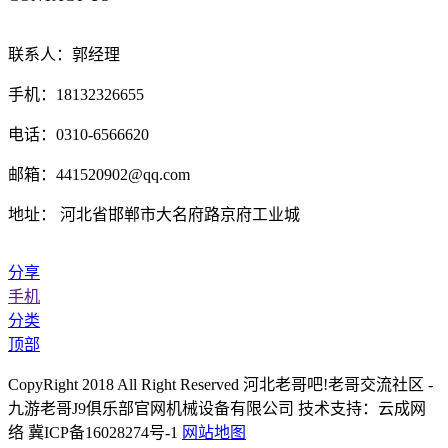
联系人：郭经理
手机：18132326655
电话：0310-6566620
邮箱：441520902@qq.com
地址： 河北省邯郸市大名府路京府工业城
分享
手机
分类
顶部
CopyRight 2018 All Right Reserved 河北老哥吧!老哥交流社区 -
九游老哥J9俱乐部官网机械设备有限公司 技术支持：云成网
络 冀ICP备16028274号-1
网站地图