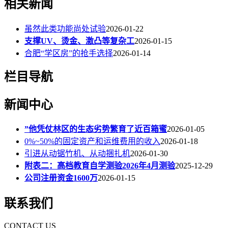
相关新闻
虽然此类功能尚处试验
2026-01-22
支撑UV、烫金、激凸等复杂工
2026-01-15
合肥“学区房”的抢手选择
2026-01-14
栏目导航
新闻中心
”他凭仗林区的生态劣势繁育了近百箱蜜
2026-01-05
0%~50%的固定资产和运维费用的收入
2026-01-18
引进从动锯竹机、从动捆扎机
2026-01-30
附表二：高档教育自学测验2026年4月测验
2025-12-29
公司注册资金1600万
2026-01-15
联系我们
CONTACT US